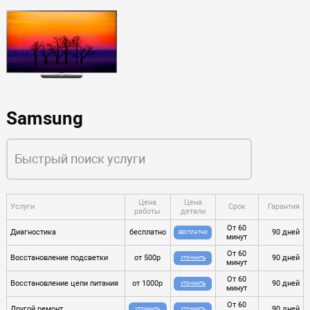
Samsung
Цена
Цена
Услуги
Срок
Гарантия
работы
детали
От 60
Диагностика
бесплатно
90 дней
БЕСПЛАТНО
минут
От 60
Восстановление подсветки
от 500р
90 дней
УТОЧНИТЬ
минут
От 60
Восстановление цепи питания
от 1000р
90 дней
УТОЧНИТЬ
минут
От 60
Другой ремонт
90 дней
УТОЧНИТЬ
УТОЧНИТЬ