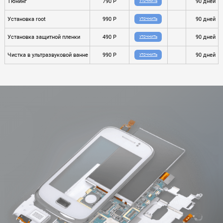
Тюнинг
790 P
90 дней
УТОЧНИТЬ
Установка root
990 P
90 дней
УТОЧНИТЬ
Установка защитной пленки
490 P
90 дней
УТОЧНИТЬ
Чистка в ультразвуковой ванне
990 P
90 дней
УТОЧНИТЬ