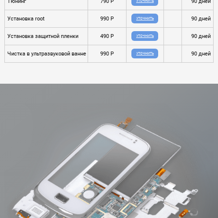
Тюнинг
790 P
90 дней
УТОЧНИТЬ
Установка root
990 P
90 дней
УТОЧНИТЬ
Установка защитной пленки
490 P
90 дней
УТОЧНИТЬ
Чистка в ультразвуковой ванне
990 P
90 дней
УТОЧНИТЬ