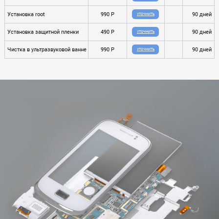
Установка root
990 P
90 дней
УТОЧНИТЬ
Установка защитной пленки
490 P
90 дней
УТОЧНИТЬ
Чистка в ультразвуковой ванне
990 P
90 дней
УТОЧНИТЬ