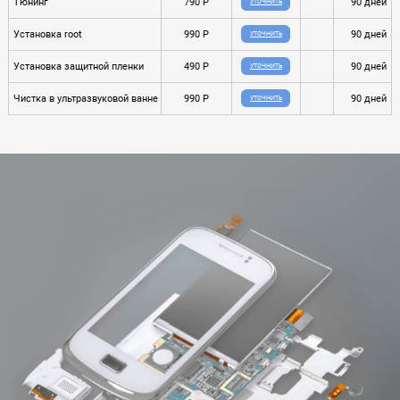
Тюнинг
790 P
90 дней
УТОЧНИТЬ
Установка root
990 P
90 дней
УТОЧНИТЬ
Установка защитной пленки
490 P
90 дней
УТОЧНИТЬ
Чистка в ультразвуковой ванне
990 P
90 дней
УТОЧНИТЬ