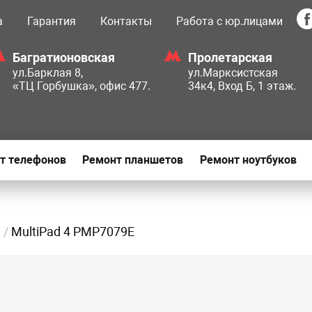
а
Гарантия
Контакты
Работа с юр.лицами
Багратионовская
Пролетарская
ул.Барклая 8,
ул.Марксистская
«ТЦ Горбушка», офис 477.
34к4, Вход Б, 1 этаж.
т телефонов
Ремонт планшетов
Ремонт ноутбуков
MultiPad 4 PMP7079E