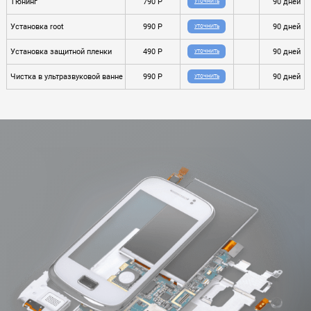
Тюнинг
790 P
90 дней
УТОЧНИТЬ
Установка root
990 P
90 дней
УТОЧНИТЬ
Установка защитной пленки
490 P
90 дней
УТОЧНИТЬ
Чистка в ультразвуковой ванне
990 P
90 дней
УТОЧНИТЬ