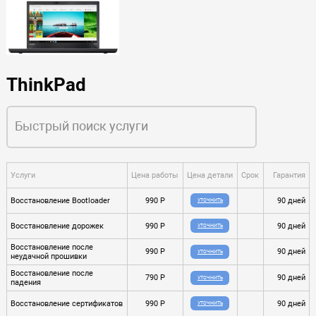
ThinkPad
Услуги
Цена работы
Цена детали
Срок
Гарантия
Восстановление Bootloader
990 P
90 дней
УТОЧНИТЬ
Восстановление дорожек
990 P
90 дней
УТОЧНИТЬ
Восстановление после
990 P
90 дней
УТОЧНИТЬ
неудачной прошивки
Восстановление после
790 P
90 дней
УТОЧНИТЬ
падения
Восстановление сертификатов
990 P
90 дней
УТОЧНИТЬ