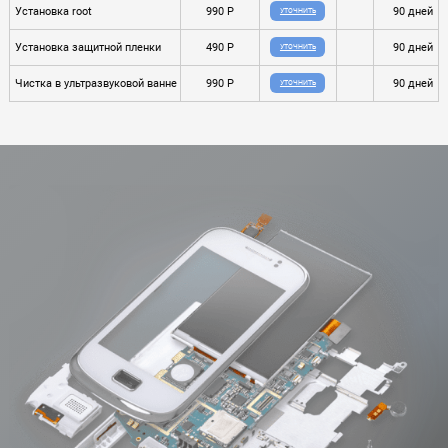
Установка root
990 P
90 дней
УТОЧНИТЬ
Установка защитной пленки
490 P
90 дней
УТОЧНИТЬ
Чистка в ультразвуковой ванне
990 P
90 дней
УТОЧНИТЬ