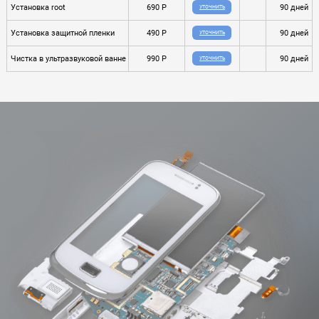
Установка root
690 P
90 дней
УТОЧНИТЬ
Установка защитной пленки
490 P
90 дней
УТОЧНИТЬ
Чистка в ультразвуковой ванне
990 P
90 дней
УТОЧНИТЬ