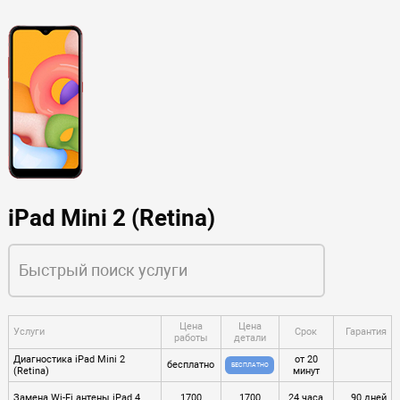
iPad Mini 2 (Retina)
Цена
Цена
Услуги
Срок
Гарантия
работы
детали
Диагностика iPad Mini 2
от 20
бесплатно
БЕСПЛАТНО
(Retina)
минут
Замена Wi-Fi антены iPad 4
1700
1700
24 часа
90 дней