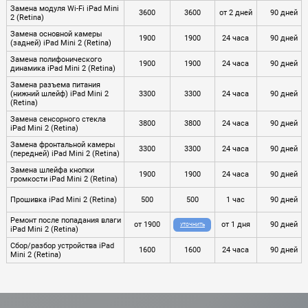
Замена модуля Wi-Fi iPad Mini
3600
3600
от 2 дней
90 дней
2 (Retina)
Замена основной камеры
1900
1900
24 часа
90 дней
(задней) iPad Mini 2 (Retina)
Замена полифонического
1900
1900
24 часа
90 дней
динамика iPad Mini 2 (Retina)
Замена разъема питания
(нижний шлейф) iPad Mini 2
3300
3300
24 часа
90 дней
(Retina)
Замена сенсорного стекла
3800
3800
24 часа
90 дней
iPad Mini 2 (Retina)
Замена фронтальной камеры
3300
3300
24 часа
90 дней
(передней) iPad Mini 2 (Retina)
Замена шлейфа кнопки
1900
1900
24 часа
90 дней
громкости iPad Mini 2 (Retina)
Прошивка iPad Mini 2 (Retina)
500
500
1 час
90 дней
Ремонт после попадания влаги
от 1900
от 1 дня
90 дней
УТОЧНИТЬ
iPad Mini 2 (Retina)
Сбор/разбор устройства iPad
1600
1600
24 часа
90 дней
Mini 2 (Retina)