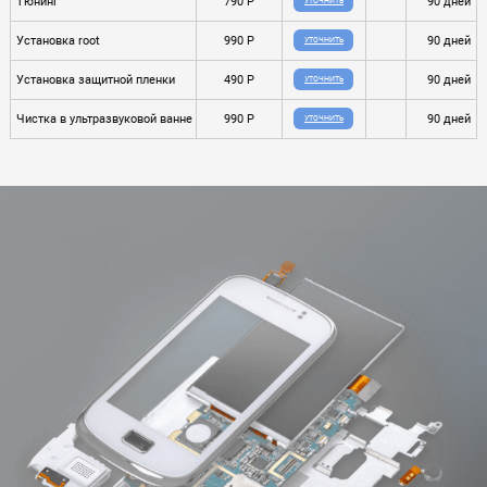
Тюнинг
790 P
90 дней
УТОЧНИТЬ
Установка root
990 P
90 дней
УТОЧНИТЬ
Установка защитной пленки
490 P
90 дней
УТОЧНИТЬ
Чистка в ультразвуковой ванне
990 P
90 дней
УТОЧНИТЬ