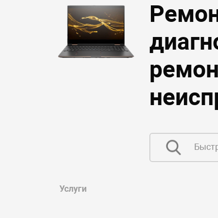
Ремон
диагн
ремон
неисп
Услуги