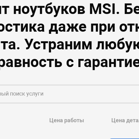
т ноутбуков MSI. Б
остика даже при от
та. Устраним любу
равность с гарантие
Цена работы
Цена дета