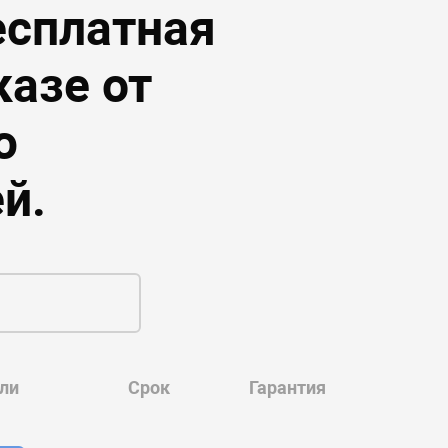
есплатная
казе от
ю
й.
ли
Срок
Гарантия