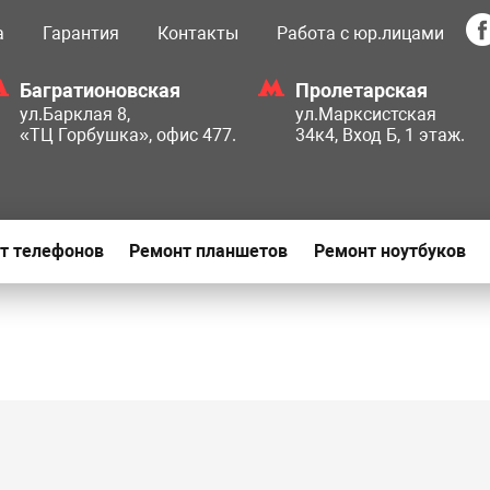
а
Гарантия
Контакты
Работа с юр.лицами
Багратионовская
Пролетарская
ул.Барклая 8,
ул.Марксистская
«ТЦ Горбушка», офис 477.
34к4, Вход Б, 1 этаж.
т телефонов
Ремонт планшетов
Ремонт ноутбуков