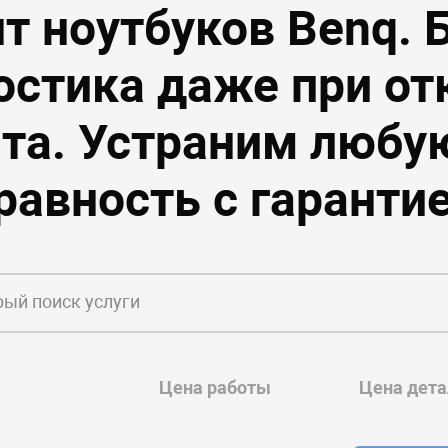
т ноутбуков Benq. 
остика даже при от
та. Устраним любу
равность с гарантие
Цена работы
Цена дета