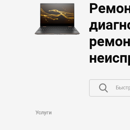
Ремон
диагн
ремон
неисп
Услуги