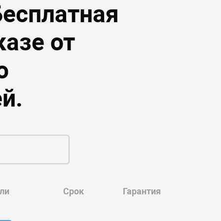
Бесплатная
казе от
ю
й.
ли
Срок
Гарантия