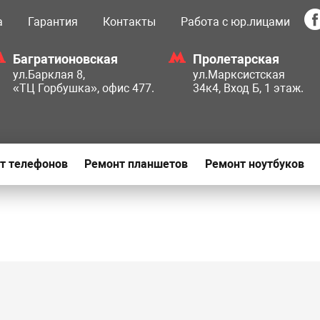
а
Гарантия
Контакты
Работа с юр.лицами
Багратионовская
Пролетарская
ул.Барклая 8,
ул.Марксистская
«ТЦ Горбушка», офис 477.
34к4, Вход Б, 1 этаж.
т телефонов
Ремонт планшетов
Ремонт ноутбуков