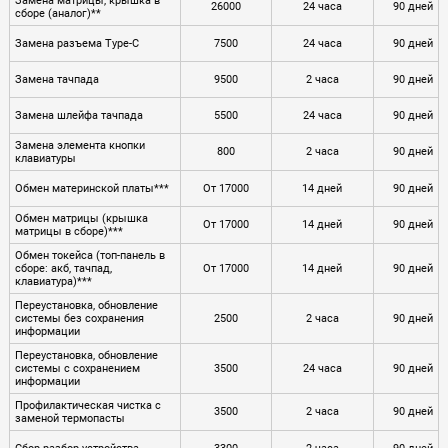
Замена матрицы, крышка в
26000
24 часа
90 дней
сборе (аналог)**
Замена разъема Type-C
7500
24 часа
90 дней
Замена тачпада
9500
2 часа
90 дней
Замена шлейфа тачпада
5500
24 часа
90 дней
Замена элемента кнопки
800
2 часа
90 дней
клавиатуры
Обмен материнской платы***
От 17000
14 дней
90 дней
Обмен матрицы (крышка
От 17000
14 дней
90 дней
матрицы в сборе)***
Обмен токейса (топ-панель в
сборе: акб, тачпад,
От 17000
14 дней
90 дней
клавиатура)***
Переустановка, обновление
системы без сохранения
2500
2 часа
90 дней
информации
Переустановка, обновление
системы с сохранением
3500
24 часа
90 дней
информации
Профилактическая чистка с
3500
2 часа
90 дней
заменой термопасты