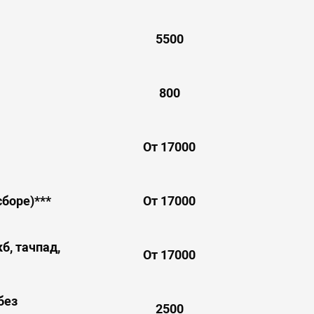
5500
800
От 17000
боре)***
От 17000
б, тачпад,
От 17000
без
2500