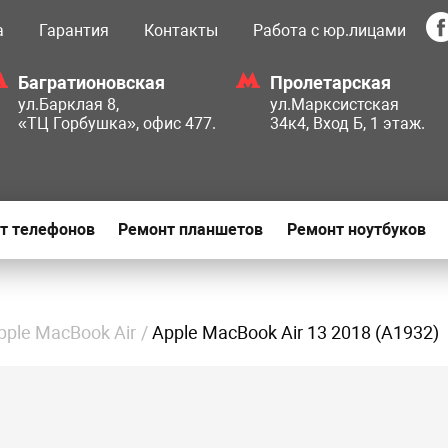
а
Гарантия
Контакты
Работа с юр.лицами
Багратионовская
Пролетарская
ул.Барклая 8,
ул.Марксистская
«ТЦ Горбушка», офис 477.
34к4, Вход Б, 1 этаж.
т телефонов
Ремонт планшетов
Ремонт ноутбуков
pple MacBook Air
Apple MacBook Air 13 2018 (A1932)